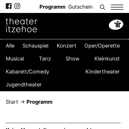
Zum
Programm
Gutschein
Inhalt
springen
Alle
Schauspiel
Konzert
Oper/Operette
Musical
Tanz
Show
Kleinkunst
Kabarett/Comedy
Kindertheater
Jugendtheater
Start
Programm