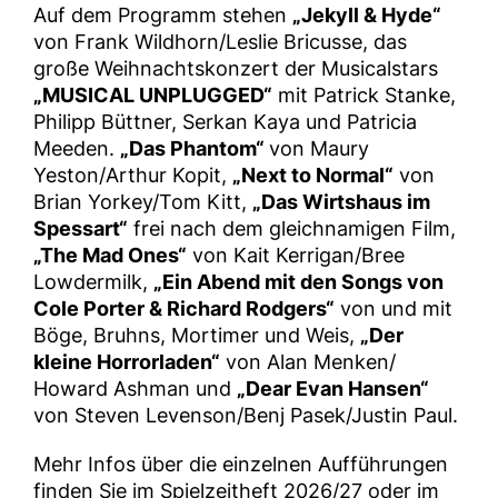
Auf dem Programm stehen
„Jekyll & Hyde“
von Frank Wildhorn/Leslie Bricusse, das
große Weihnachtskonzert der Musicalstars
„MUSICAL UNPLUGGED“
mit Patrick Stanke,
Philipp Büttner, Serkan Kaya und Patricia
Meeden.
„Das Phantom“
von Maury
Yeston/Arthur Kopit,
„Next to Normal“
von
Brian Yorkey/Tom Kitt,
„Das Wirtshaus im
Spessart“
frei nach dem gleichnamigen Film,
„The Mad Ones“
von Kait Kerrigan/Bree
Lowdermilk,
„Ein Abend mit den Songs von
Cole Porter & Richard Rodgers“
von und mit
Böge, Bruhns, Mortimer und Weis,
„Der
kleine Horrorladen“
von Alan Menken/
Howard Ashman und
„Dear Evan Hansen“
von Steven Levenson/Benj Pasek/Justin Paul.
Mehr Infos über die einzelnen Aufführungen
finden Sie im Spielzeitheft 2026/27 oder im