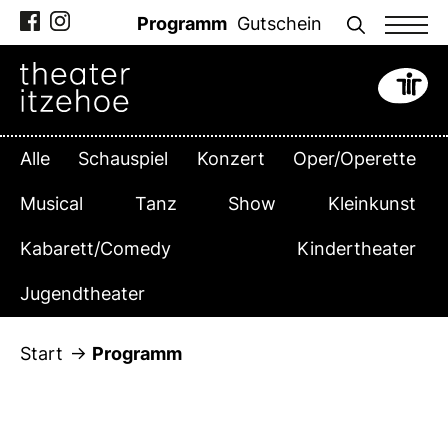
Zum
Programm
Gutschein
Inhalt
springen
Alle
Schauspiel
Konzert
Oper/Operette
Musical
Tanz
Show
Kleinkunst
Kabarett/Comedy
Kindertheater
Jugendtheater
Start
Programm