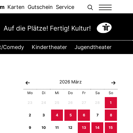
Men
mm
Karten
Gutschein
Service
Auf die Plätze! Fertig! Kultur!
tt/Comedy
Kindertheater
Jugendtheater
2026
März
Mo
Di
Mi
Do
Fr
Sa
So
23
24
25
26
27
28
1
2
3
4
5
6
7
8
9
10
11
12
13
14
15