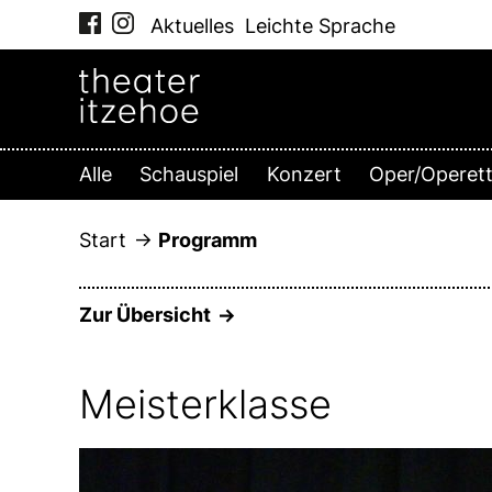
Zum
Aktuelles
Leichte Sprache
Inhalt
springen
Alle
Schauspiel
Konzert
Oper/Operet
Start
Programm
Zur Übersicht
Meisterklasse