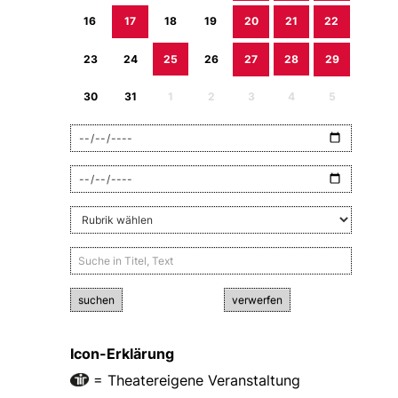
16
17
18
19
20
21
22
23
24
25
26
27
28
29
30
31
1
2
3
4
5
suchen
verwerfen
Icon-Erklärung
= Theatereigene Veranstaltung