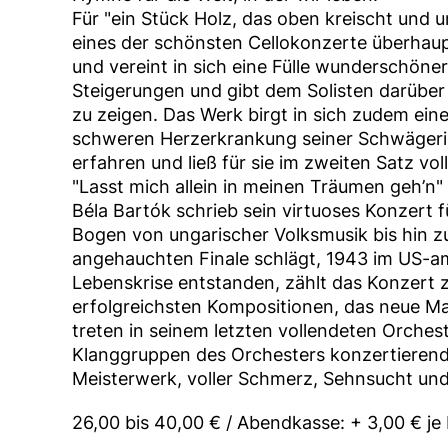
Für "ein Stück Holz, das oben kreischt und
eines der schönsten Cellokonzerte überhaup
und vereint in sich eine Fülle wunderschöne
Steigerungen und gibt dem Solisten darüber 
zu zeigen. Das Werk birgt in sich zudem ein
schweren Herzerkrankung seiner Schwägerin
erfahren und ließ für sie im zweiten Satz voll
"Lasst mich allein in meinen Träumen geh’n" 
Béla Bartók schrieb sein virtuoses Konzert 
Bogen von ungarischer Volksmusik bis hin zu
angehauchten Finale schlägt, 1943 im US-am
Lebenskrise entstanden, zählt das Konzert 
erfolgreichsten Kompositionen, das neue M
treten in seinem letzten vollendeten Orche
Klanggruppen des Orchesters konzertierend 
Meisterwerk, voller Schmerz, Sehnsucht un
26,00 bis 40,00 € / Abendkasse: + 3,00 € je