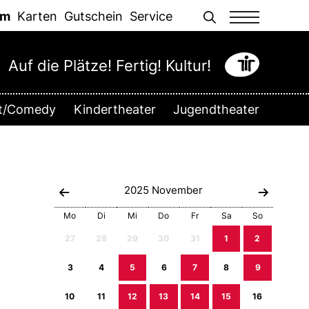
Men
mm
Karten
Gutschein
Service
Auf die Plätze! Fertig! Kultur!
tt/Comedy
Kindertheater
Jugendtheater
2025
November
Mo
Di
Mi
Do
Fr
Sa
So
27
28
29
30
31
1
2
3
4
5
6
7
8
9
10
11
12
13
14
15
16