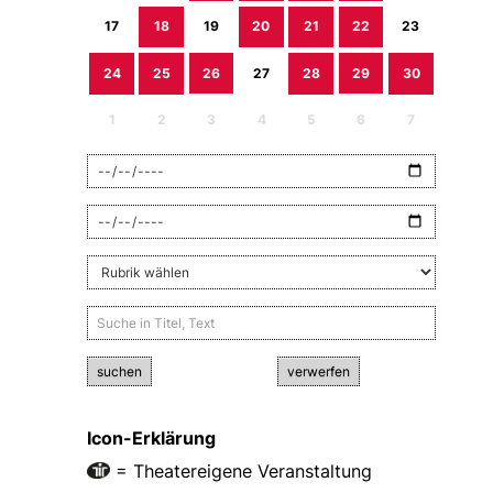
17
18
19
20
21
22
23
24
25
26
27
28
29
30
1
2
3
4
5
6
7
suchen
verwerfen
Icon-Erklärung
= Theatereigene Veranstaltung