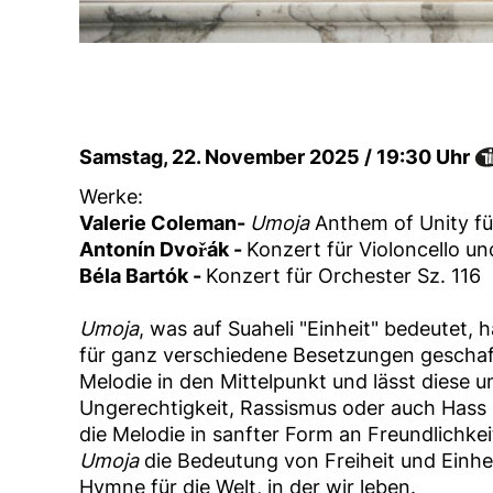
Samstag, 22. November 2025 / 19:30 Uhr
Werke:
Valerie Coleman-
Umoja
Anthem of Unity fü
Antonín Dvořák -
Konzert für Violoncello un
Béla Bartók -
Konzert für Orchester Sz. 116
Umoja
, was auf Suaheli "Einheit" bedeutet,
für ganz verschiedene Besetzungen geschaffe
Melodie in den Mittelpunkt und lässt diese 
Ungerechtigkeit, Rassismus oder auch Hass 
die Melodie in sanfter Form an Freundlichke
Umoja
die Bedeutung von Freiheit und Einhe
Hymne für die Welt, in der wir leben.