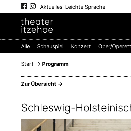
Zum
Aktuelles
Leichte Sprache
Inhalt
springen
Alle
Schauspiel
Konzert
Oper/Operet
Start
Programm
Zur Übersicht
Schleswig-Holsteinisc