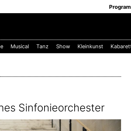
Progra
te
Musical
Tanz
Show
Kleinkunst
Kabare
hes Sinfonieorchester