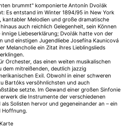
 unten brummt" komponierte Antonín Dvořák
t: Es entstand im Winter 1894/95 in New York
r, kantabler Melodien und große dramatische
hinaus auch reichlich Gelegenheit, sein Können
e innige Liebeserklärung; Dvořák hatte von der
 und einstigen Jugendliebe Josefína Kaunicová
er Melancholie ein Zitat ihres Lieblingslieds
erklingen.
für Orchester, das einen weiten musikalischen
 dem mitreißenden, deutlich jazzig
erikanischen Exil. Obwohl in einer schweren
zu Bartóks versöhnlichsten und auch
aßstäbe setzte. Im Gewand einer großen Sinfonie
sterwerk die Instrumente der verschiedenen
als Solisten hervor und gegeneinander an – ein
d Hoffnung.
 Karte