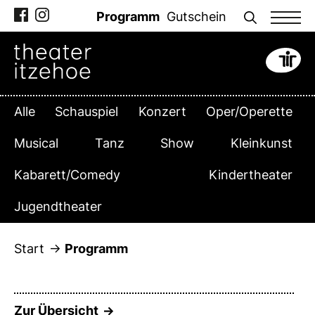
Zum
Programm
Gutschein
Inhalt
springen
Alle
Schauspiel
Konzert
Oper/Operette
Musical
Tanz
Show
Kleinkunst
Kabarett/Comedy
Kindertheater
Jugendtheater
Start
Programm
Zur Übersicht