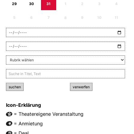
29
30
31
1
2
3
4
5
6
7
8
9
10
11
suchen
verwerfen
Icon-Erklärung
= Theatereigene Veranstaltung
= Anmietung
= Deal