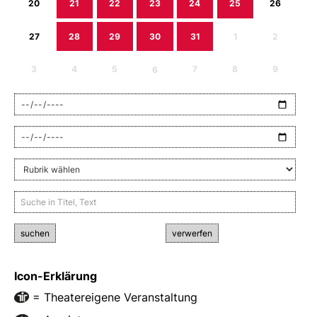
20
21
22
23
24
25
26
27
28
29
30
31
1
2
3
4
5
6
7
8
9
suchen
verwerfen
Icon-Erklärung
= Theatereigene Veranstaltung