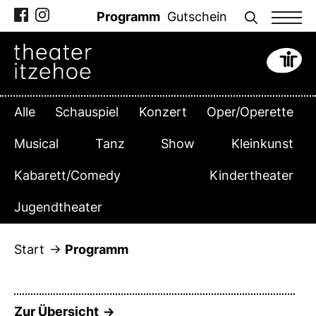
Zum
Programm
Gutschein
Inhalt
springen
Alle
Schauspiel
Konzert
Oper/Operette
Musical
Tanz
Show
Kleinkunst
Kabarett/Comedy
Kindertheater
Jugendtheater
Start
Programm
Zur Übersicht