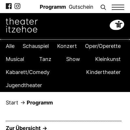
Zum
Programm
Gutschein
Inhalt
springen
Alle
Schauspiel
Konzert
Oper/Operette
Musical
Tanz
Show
Kleinkunst
Kabarett/Comedy
Kindertheater
Jugendtheater
Start
Programm
Zur Übersicht