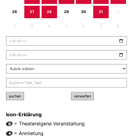
26
27
28
29
30
31
1
2
3
4
5
6
7
8
suchen
verwerfen
Icon-Erklärung
= Theatereigene Veranstaltung
= Anmietung