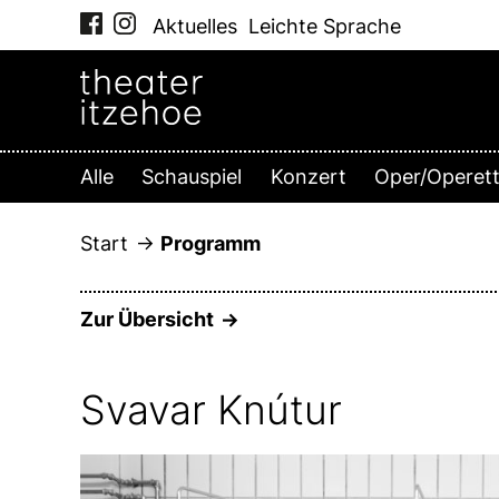
Zum
Aktuelles
Leichte Sprache
Inhalt
springen
Alle
Schauspiel
Konzert
Oper/Operet
Start
Programm
Zur Übersicht
Svavar Knútur