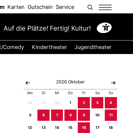
Men
mm
Karten
Gutschein
Service
Auf die Plätze! Fertig! Kultur!
tt/Comedy
Kindertheater
Jugendtheater
2026
Oktober
Mo
Di
Mi
Do
Fr
Sa
So
28
29
30
1
2
3
4
5
6
7
8
9
10
11
12
13
14
15
16
17
18