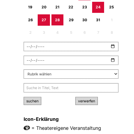
19
20
21
22
23
24
25
26
27
28
29
30
31
1
2
3
4
5
6
7
8
suchen
verwerfen
Icon-Erklärung
= Theatereigene Veranstaltung