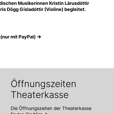
dischen Musikerinnen Kristín Lárusdóttir
ris Dögg Gísladóttir (Violine) begleitet.
 (nur mit PayPal)
Öffnungszeiten
Theaterkasse
Die Öffnungszeiten der Theaterkasse