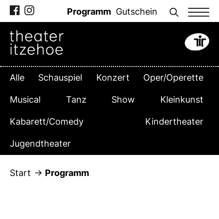
Zum
Programm
Gutschein
Inhalt
springen
Alle
Schauspiel
Konzert
Oper/Operette
Musical
Tanz
Show
Kleinkunst
Kabarett/Comedy
Kindertheater
Jugendtheater
Start
Programm