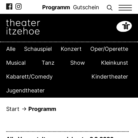
Zum
Programm
Gutschein
Inhalt
springen
Alle
Schauspiel
Konzert
Oper/Operette
Musical
Tanz
Show
Kleinkunst
Kabarett/Comedy
Kindertheater
Jugendtheater
Start
Programm