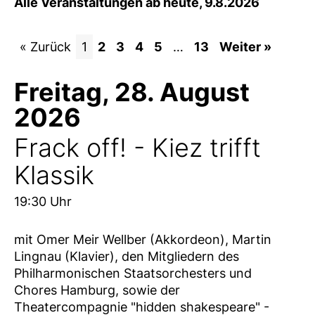
Alle Veranstaltungen ab heute, 9.8.2026
« Zurück
1
2
3
4
5
…
13
Weiter »
Freitag, 28. August
2026
Frack off! - Kiez trifft
Klassik
19:30 Uhr
mit Omer Meir Wellber (Akkordeon), Martin
Lingnau (Klavier), den Mitgliedern des
Philharmonischen Staatsorchesters und
Chores Hamburg, sowie der
Theatercompagnie "hidden shakespeare" -