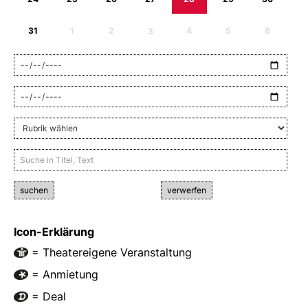
31
1
2
3
4
5
6
suchen
verwerfen
Icon-Erklärung
= Theatereigene Veranstaltung
= Anmietung
= Deal