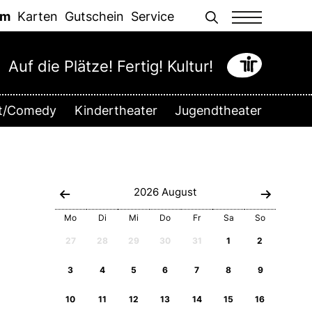
Men
mm
Karten
Gutschein
Service
Auf die Plätze! Fertig! Kultur!
tt/Comedy
Kindertheater
Jugendtheater
2026
August
Mo
Di
Mi
Do
Fr
Sa
So
27
28
29
30
31
1
2
3
4
5
6
7
8
9
10
11
12
13
14
15
16