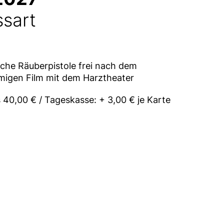
ssart
sche Räuberpistole frei nach dem
migen Film mit dem Harztheater
s 40,00 € / Tageskasse: + 3,00 € je Karte