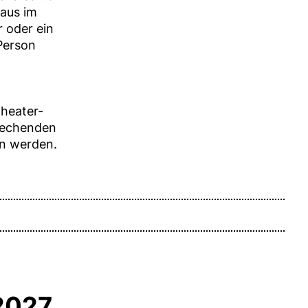
haus im
r oder ein
 Person
Theater-
rechenden
en werden.
 2027