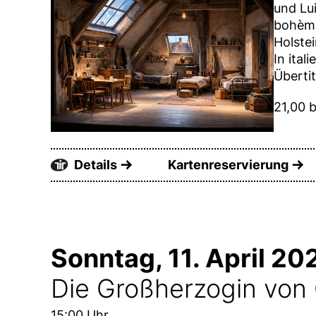
und Lui
bohème
Holste
In ita
Übertit
21,00 b
Details
Kartenreservierung
Sonntag, 11. April 20
Die Großherzogin von 
15:00 Uhr