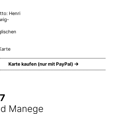
to: Henri
wig-
glischen
Karte
Karte kaufen (nur mit PayPal)
27
und Manege