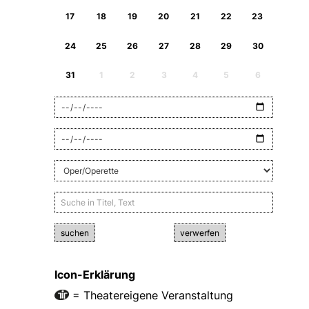
17
18
19
20
21
22
23
24
25
26
27
28
29
30
31
1
2
3
4
5
6
suchen
verwerfen
Icon-Erklärung
= Theatereigene Veranstaltung