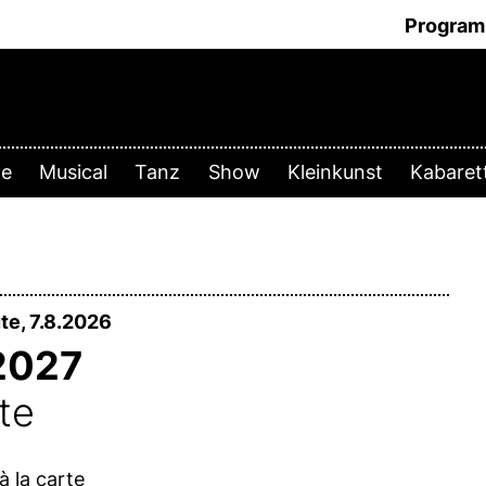
Progra
te
Musical
Tanz
Show
Kleinkunst
Kabare
te, 7.8.2026
 2027
te
 la carte